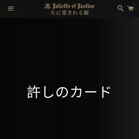
搜
购
索
物
车
菜
单
收
許しのカード
藏: