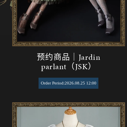
扫
预约商品｜Jardin
parlant（JSK）
Order Period:2026.08.25 12:00