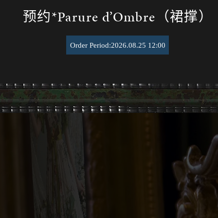
预约*Parure d’Ombre（裙撑）
Order Period:2026.08.25 12:00