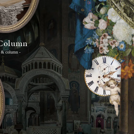
 Column
g & column -