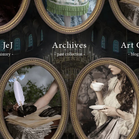
 JeJ
Archives
Art
istory -
- past collection -
- blo