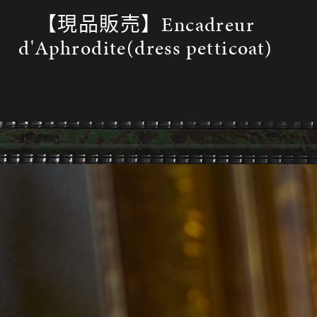
【現品販売】Encadreur
d'Aphrodite(dress petticoat)