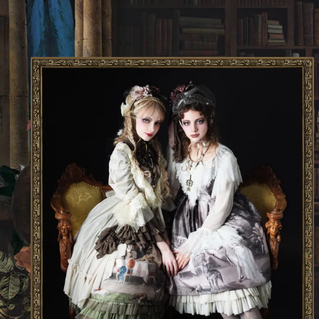
览
幻
灯
片
或
者
在
使
用
移
动
设
备
时
向
左/
向
右
轻