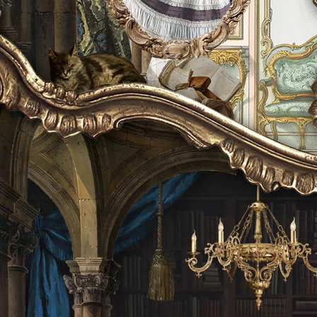
使
用
左/
右
箭
头
浏