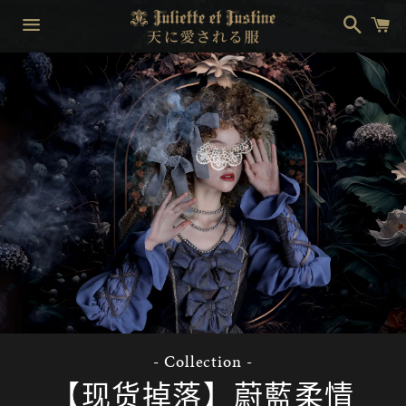
搜
购
索
物
车
菜
单
- Collection -
【现货掉落】蔚藍柔情