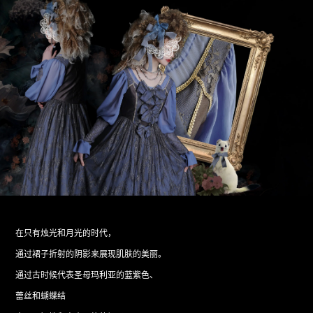
在只有烛光和月光的时代，
通过裙子折射的阴影来展现肌肤的美丽。
通过古时候代表圣母玛利亚的蓝紫色、
蕾丝和蝴蝶结