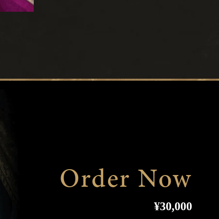
Order Now
常
¥30,000