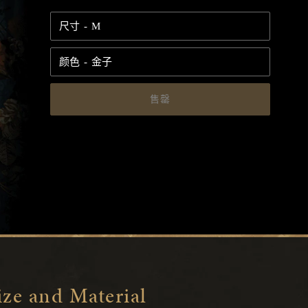
规
尺寸
价
格
颜色
售罄
ize and Material