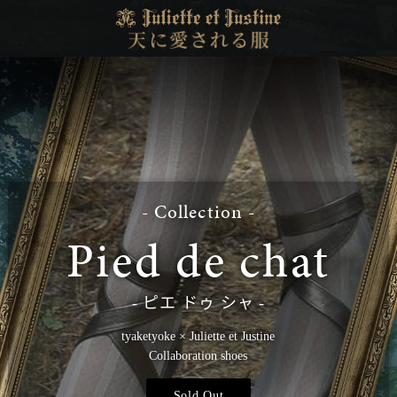
- Collection -
Pied de chat
ピエ ドゥ シャ
tyaketyoke × Juliette et Justine
Collaboration shoes
Sold Out