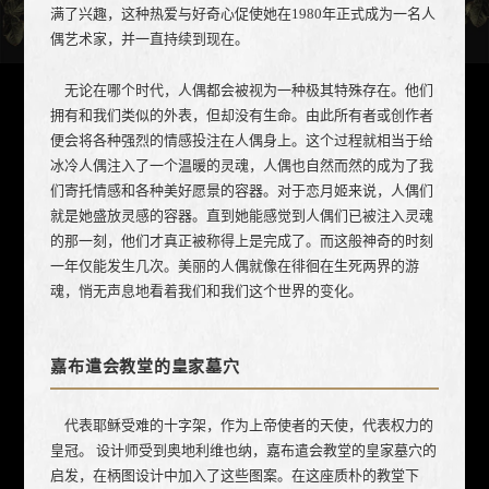
满了兴趣，这种热爱与好奇心促使她在1980年正式成为一名人
偶艺术家，并一直持续到现在。
无论在哪个时代，人偶都会被视为一种极其特殊存在。他们
拥有和我们类似的外表，但却没有生命。由此所有者或创作者
便会将各种强烈的情感投注在人偶身上。这个过程就相当于给
冰冷人偶注入了一个温暖的灵魂，人偶也自然而然的成为了我
们寄托情感和各种美好愿景的容器。对于恋月姬来说，人偶们
就是她盛放灵感的容器。直到她能感觉到人偶们已被注入灵魂
的那一刻，他们才真正被称得上是完成了。而这般神奇的时刻
一年仅能发生几次。美丽的人偶就像在徘徊在生死两界的游
魂，悄无声息地看着我们和我们这个世界的变化。
嘉布遣会教堂的皇家墓穴
代表耶稣受难的十字架，作为上帝使者的天使，代表权力的
皇冠。 设计师受到奥地利维也纳，嘉布遣会教堂的皇家墓穴的
启发，在柄图设计中加入了这些图案。在这座质朴的教堂下