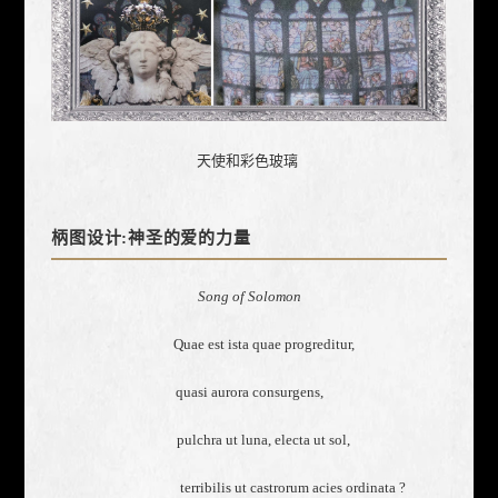
天使和彩色玻璃
柄图设计:神圣的爱的力量
Song of Solomon
Quae est ista quae progreditur,
quasi aurora consurgens,
pulchra ut luna, electa ut sol,
terribilis ut castrorum acies ordinata ?