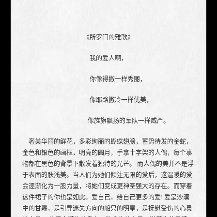
《所罗门的雅歌》
我的爱人啊，
你像得撒一样秀丽，
像耶路撒冷一样优美，
像旌旗飘扬的军队一样威严。
奢美华丽的鲜花，多彩绚丽的蝴蝶翅膀，蓄势待发的金蛇，
金色和银色的画框，明亮的圆月，手拿十字架的人偶，每个事
物都在黑色的背景下散发着独特的光芒。 而人偶的美并不是浮
于表面的肤浅美。当人们为她们倾注无限的爱后，这温暖的爱
会逐渐化为一股力量，将她们变成更神圣强大的存在。而穿着
这件裙子的你也是如此。爱自己，给自己更多的爱! 爱是沙漠
中的甘霖，是引导迷失方向的船只的明星，是抚慰受伤的心灵