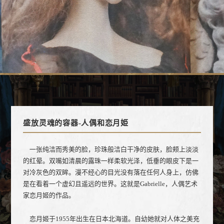
盛放灵魂的容器-人偶和恋月姫
一张纯洁而秀美的脸，珍珠般洁白干净的皮肤，脸颊上淡淡
的红晕。双嘴如清晨的露珠一样柔软光泽，低垂的眼皮下是一
对冷灰色的双眸。漫不经心的目光没有落在任何人身上，仿佛
是在看着一个虚幻且遥远的世界。这就是Gabrielle，人偶艺术
家恋月姬的作品。
恋月姬于1955年出生在日本北海道。自幼她就对人体之美充