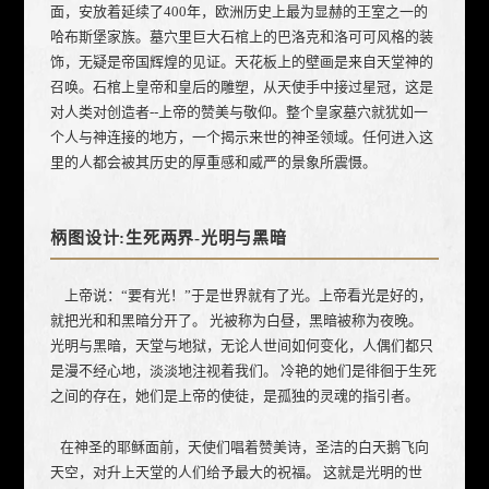
面，安放着延续了400年，欧洲历史上最为显赫的王室之一的
哈布斯堡家族。墓穴里巨大石棺上的巴洛克和洛可可风格的装
饰，无疑是帝国辉煌的见证。天花板上的壁画是来自天堂神的
召唤。石棺上皇帝和皇后的雕塑，从天使手中接过星冠，这是
对人类对创造者--上帝的赞美与敬仰。整个皇家墓穴就犹如一
个人与神连接的地方，一个揭示来世的神圣领域。任何进入这
里的人都会被其历史的厚重感和威严的景象所震慑。
柄图设计:生死两界-光明与黑暗
上帝说：“要有光！”于是世界就有了光。上帝看光是好的，
就把光和和黑暗分开了。 光被称为白昼，黑暗被称为夜晚。
光明与黑暗，天堂与地狱，无论人世间如何变化，人偶们都只
是漫不经心地，淡淡地注视着我们。 冷艳的她们是徘徊于生死
之间的存在，她们是上帝的使徒，是孤独的灵魂的指引者。
在神圣的耶稣面前，天使们唱着赞美诗，圣洁的白天鹅飞向
天空，对升上天堂的人们给予最大的祝福。 这就是光明的世