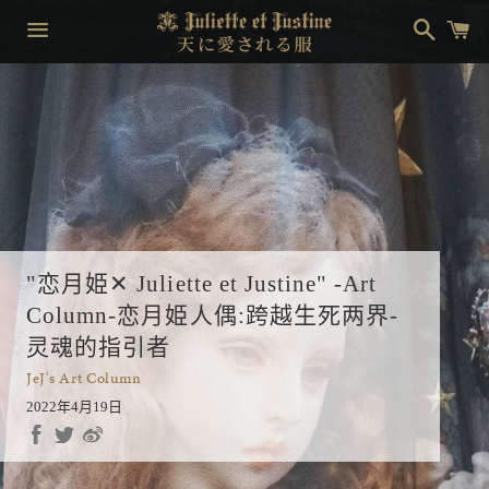
搜
购
索
物
车
菜
单
"恋月姫✕ Juliette et Justine" -Art
Column-恋月姫人偶:跨越生死两界-
灵魂的指引者
JeJ's Art Column
2022年4月19日