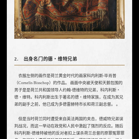
2. 出身名门的德・维特兄弟
衣服左侧的画作是荷兰黄金时代的画家科内利斯-毕肖普
（Cornelis Bisschop）的作品。 画面中央被天使和天鹅包围的
男子是是荷兰共和国领导人约翰-德维特的兄弟，科内利斯・
德・维特。科内利斯出生于著名的德・维特家族，在成为其兄
弟的副手之前，他已成为多德雷赫特市长和荷兰副总督。 。
但是当时荷兰同时遭受来自英法两国的夹击，德威特兄弟误
判战况，而这一举动在政党和人民中激起了强烈的反应。随后
科内利斯-德维特被他的反对者扣上谋杀荷兰总督的原罪冤罪罪