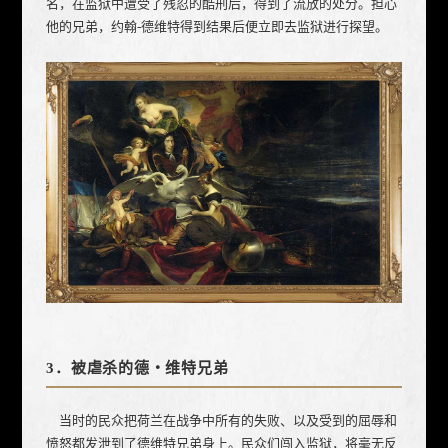
名，在监狱中遭受了残忍的酷刑后，得到了流放的处分。担心
他的兄弟，约翰-德维特得到结果后便立即去监狱进行探望。
3．被虐杀的德・维特兄弟
当时的民众把荷兰在战争中所有的失败、以及受到的屈辱和
愤怒都发泄到了德维特兄弟身上。民众们闯入监狱，将毫无反