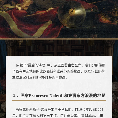
在 裙子"最后的诗歌 "中，从正面看由右至左，我们分别使用
了画有中东地毯的弗朗西斯科诺莱蒂的静物画，以及17世纪荷
兰政治家科尼利斯-德-维特的肖像画。
１．画家Francesco Nolettit和充满东方浪漫的地毯
画家弗朗西斯科-诺莱蒂出生于马耳他，自1640年起到1654
年，他主要在意大利罗马工作。诺莱蒂经常用”Il Maltese（来