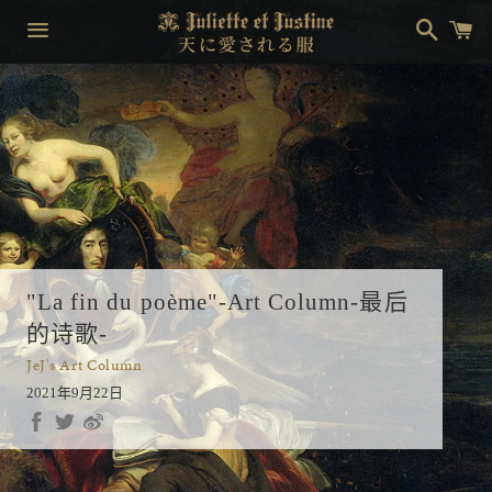
搜
购
索
物
车
菜
单
"La fin du poème"-Art Column-最后
的诗歌-
JeJ's Art Column
2021年9月22日