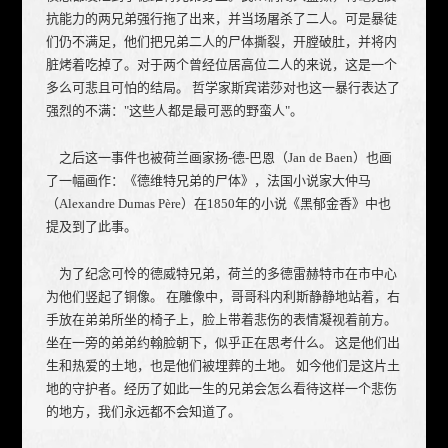
抗能力的两兄弟强行拖了出来，并当场屠杀了二人。可是暴徒
们仍不满足，他们把兄弟二人的尸体撕裂，开膛破肚，并将内
脏烤着吃掉了。对于两个曾经位居高位二人的来说，这是一个
多么可悲且可怕的结局。 哲学家斯宾诺莎对也这一暴行表达了
强烈的不满："这些人都是最可恶的野蛮人"。
之后这一事件也被荷兰画家扬-德-巴恩（Jan de Baen）也画
了一幅画作：《德维特兄弟的尸体》，法国小说家大仲马
（Alexandre Dumas Père）在1850年的小说《黑郁金香》中也
提及到了此事。
为了纪念可怜的德威特兄弟，荷兰的多德雷赫特市在市中心
为他们竖起了铜像。 在雕像中，哥哥科内利斯静静地站着，右
手放在弟弟所坐的椅子上，脸上带着悲伤的表情凝视着前方。
坐在一旁的弟弟约翰脸朝下，似乎正在思考什么。 这是他们出
生和热爱的土地，也是他们被埋葬的土地。 如今他们是这片土
地的守护者。经历了如此一生的兄弟会怎么看待这样一个悲伤
的地方，我们永远都不会知道了。