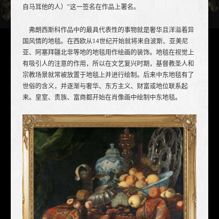
自马耳他的人）”这一签名在作品上署名。
弗朗西斯科作品中的最具代表性的事物就是奢华且洋溢着异
国风情的地毯。在西欧从14世纪开始就将来自波斯、亚美尼
亚、阿塞拜疆北非等地的地毯用作绘画的装饰。地毯在视觉上
有吸引人的注意的作用，所以在文艺复兴时期，基督教圣人和
宗教场景就常被放置于地毯上并进行绘制。后来中东地毯有了
世俗的含义，并逐渐与奢华、东方主义、财富或地位联系起
来。皇室、贵族、富商都开始在肖像画中绘制中东地毯。