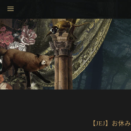
菜
单
【JEJ】お休み