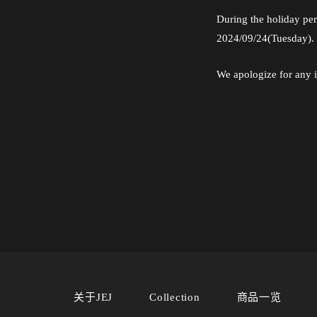
During the holiday per
2024/09/24(Tuesday).
We apologize for any 
关于JEJ
Collection
商品一览