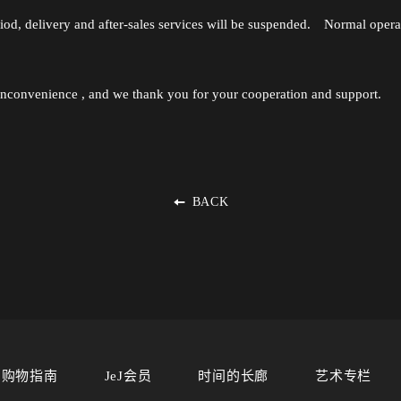
iod, delivery and after-sales services will be suspended. Normal opera
inconvenience , and we thank you for your cooperation and support.
BACK
购物指南
JeJ会员
时间的长廊
艺术专栏