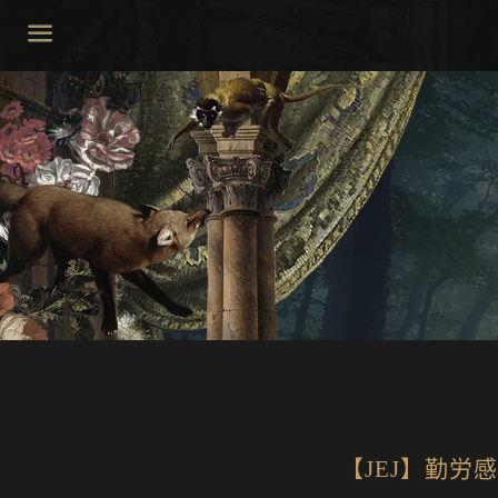
菜
单
【JEJ】勤労