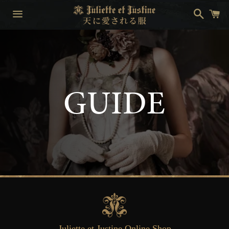
搜
购
索
物
车
菜
单
GUIDE
Juliette et Justine Online Shop