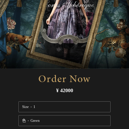
Order Now
常
¥ 42000
规
价
Size
格
色