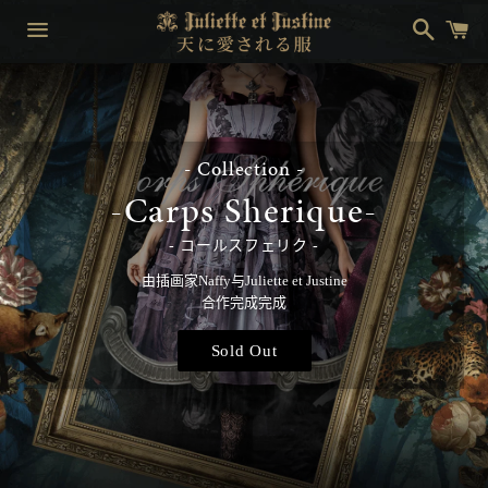
搜
购
索
物
车
菜
单
- Collection -
-Carps Sherique-
コールスフェリク
由插画家Naffy与Juliette et Justine
合作完成完成
Sold Out