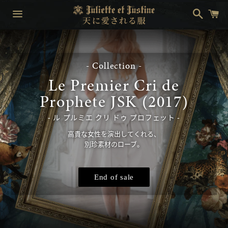
搜
购
索
物
车
菜
单
- Collection -
Le Premier Cri de
Prophete JSK (2017)
ル プルミエ クリ ドゥ プロフェット
高貴な女性を演出してくれる、
別珍素材のローブ。
End of sale