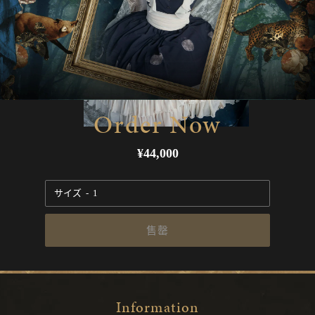
Order Now
常
¥44,000
规
价
サイズ
格
售罄
Information