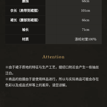
腰围
68cm
衣长（肩带到裙摆）
101cm
裙长（腰部到裙摆）
66cm
袖长
71cm
材质
涤纶衬里100％
Attention
※由于裙子质地的特征与生产工艺，缝纫口附近会产生一些抽丝
泛白。
※商品的拍摄由于是使用样品进行，所以与实际商品可能会存在
色彩以及成品式样等上的差异，请您谅解。