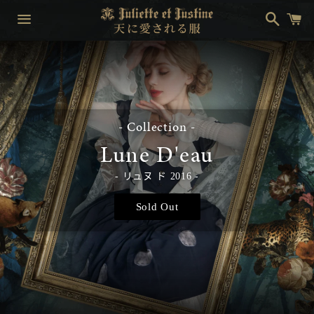
搜
购
索
物
车
菜
单
- Collection -
Lune D'eau
リュヌ ド 2016
Sold Out