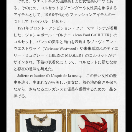
けれど、
ウエスト本来の曲線美もまた女性美の一つであ
る。
そのため、コルセットはジェンダーや
女性美
を象徴する
アイテムとして、19６0年代からファッションアイテムの一
つとしてリバイバルし始めた。
1991年ブロンド・アンビション・ツアーでマドンナが着用
した、ジャン＝ポール・ゴルチエ（Jean-Paul GAULTIER）の
コルセット、パンクの美学と自由を表現するヴィヴィアン・
ウエストウッド（Vivienne Westwood）や未来感溢れのティエ
リー・ミュグレー（THIERRY MUGLER）のコルセットがデ
ザインされ、下着の表着化によって、コルセットに新たな命
と存在の意味を与えた。
Juliette et Jsutine の
L'esprit de la roseは、この長い女性の歴
史を辿り、生まれながら美しい貴女に、着心地の良さを保ち
ながら、さらなるエレガンスと優美を獲得するための一品を
捧げる。