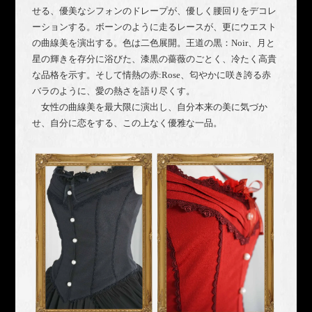
せる、優美なシフォンのドレープが、優しく腰回りをデコレ
ーションする。ボーンのように走るレースが、更にウエスト
の曲線美を演出する。
色は二色展開。王道の黒：Noir、月と
星の輝きを存分に浴びた、漆黒の薔薇のごとく、冷たく高貴
な品格を示す。そして情熱の赤:Rose、匂やかに咲き誇る赤
バラのように、愛の熱さを語り尽くす。
女性の曲線美を最大限に演出し、自分本来の美に気づか
せ、自分に恋をする、この上なく優雅な一品。