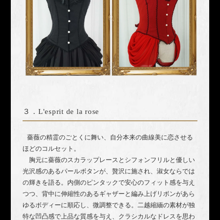
３．
L'esprit de la rose
薔薇の精霊のごとくに舞い、自分本来の曲線美に恋させる
ほどのコルセット。
胸元に薔薇のスカラップレースとシフォンフリルと優しい
光沢感のあるパールボタンが、贅沢に施され、淑女ならでは
の輝きを語る。内側のピンタックで安心のフィット感を与え
つつ、背中に伸縮性のあるギャザーと編み上げリボンがあら
ゆるボディーに順応し、微調整できる。
二越縮緬の素材が独
特な凹凸感で上品な質感を与え、クラシカルなドレスを思わ