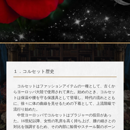
１．コルセット歴史
コルセットはファッションアイテムの一種として、古くか
らヨーロッパ大陸で使用されて来た。始めのとき、コルセッ
トは保温や腰を守る保護具として登場し、時代の流れととも
に、徐々に体の曲線を見せるための下着として、上流階級で
流行り始めた。
中世ヨーロッパでコルセットはブラジャーの役目があっ
た。16世紀以降、女性の乳房を高く持ち上げ、腰の細さとの
対比を強調するため、その内部に鯨骨やスチール製のボーン