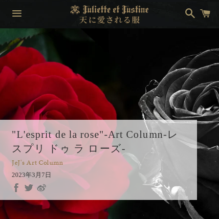
検
カ
索
ー
ト
メ
ニ
ュ
ー
"L'esprit de la rose"-Art Column-レ
スプリ ドゥ ラ ローズ-
JeJ's Art Column
2023年3月7日