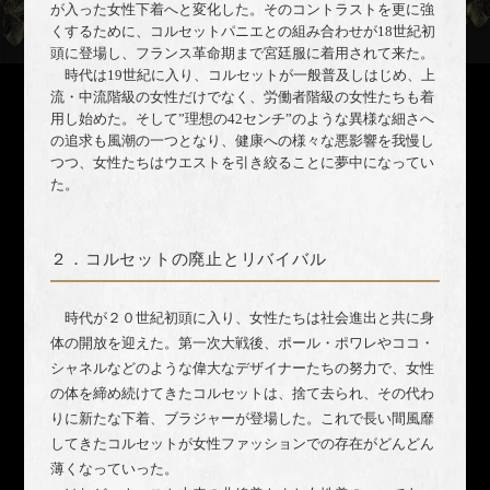
が入った女性下着へと変化した。そのコントラストを更に強
くするために、コルセットパニエとの組み合わせが18世紀初
頭に登場し、フランス革命期まで宮廷服に着用されて来た。
時代は19世紀に入り、コルセットが一般普及しはじめ、上
流・中流階級の女性だけでなく、労働者階級の女性たちも着
用し始めた。そして”理想の42センチ”のような異様な細さへ
の追求も風潮の一つとなり、
健康への様々な悪影響を我慢し
つつ、女性たちはウエストを引き絞ることに夢中になってい
た。
２．コルセットの廃止とリバイバル
時代が２０世紀初頭に入り、女性たちは社会進出と共に身
体の開放を迎えた。第一次大戦後、ポール・ポワレやココ・
シャネルなどのような偉大なデザイナーたちの努力で、女性
の体を締め続けてきたコルセットは、捨て去られ、その代わ
りに新たな下着、ブラジャーが登場した。これで長い間風靡
してきたコルセットが女性ファッションでの存在がどんどん
薄くなっていった。