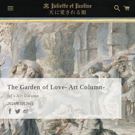
検
カ
索
ー
ト
メ
ニ
ュ
ー
The Garden of Love- Art Column-
JeJ's Art Column
2024年3月26日