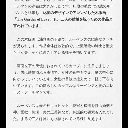
ールマンの存在は大きかったです。16歳の彼女は53歳のルー
ベンスと結婚し、
此度のデザインでアレンジした木版画
「The Garden of Love」も、二人の結婚を祝うための作品と
言われています。
この木版画は油彩画の下絵で、ルーベンスの緻密なタッチ
が見られます。作品全体は牧歌的で、上流階級の紳士と淑女
たちが楽しそうに過ごしている様子を描いてます。
画面左下の天使におされているカップルに注目しましょ
う。男は愛情溢れる表情で、女性の背中を支え、庭の中心に
向かって歩いています。女性の目線は控えめで、軽く下を向
いています。この愛らしいカップルはルーベンスと妻のエレ
ーヌ・フールマンです。
ルーベンスは愛の神キュビット、花冠と松明を持つ婚姻の
神、愛欲・純潔・美の三美神など、神話的な要素も入れまし
た。まるで二人は神にも祝福されている様に見えます。