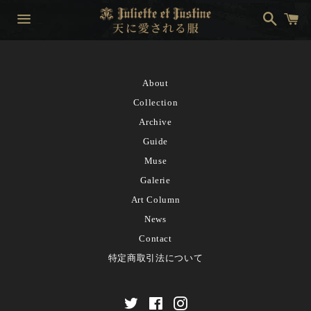
検
カ
索
ー
ト
メ
ニ
ュ
About
ー
Collection
Archive
Guide
Muse
Galerie
Art Column
News
Contact
特定商取引法について
Twitter
Facebook
Instagram