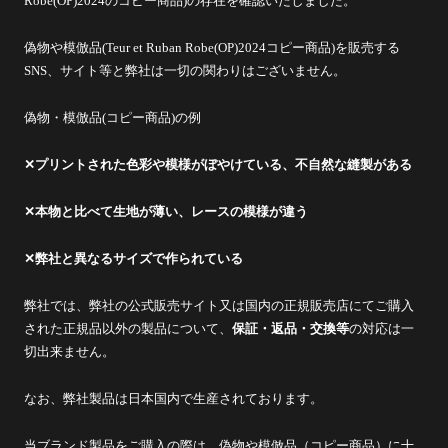
Robe(OP)2024のコピー商品)
の存在を確認いたしました。
偽物や模倣品(Teur et Ruban Robe(OP)2024コピー商品)を販売する
SNS、
サイト等と弊社は一切の関わりはございません。
偽物・模倣品(コピー商品)の例
✕プリントされた色彩や模様がぼやけている、不自然な縫製がある
✕本物と比べて生地が薄い、レースの模様が違う
✕弊社と異なるサイズで作られている
弊社では、
弊社の公式販売サイト又は国内の正規販売店にてご購入
された正規
品以外の製品について、
保証・返品・交換等
の対応は一
切出来ませ
ん。
なお、弊社製品は日本国内で生産されております。
当ブランド製品をご購入の際は、偽物や模倣品（コピー商品）
に十