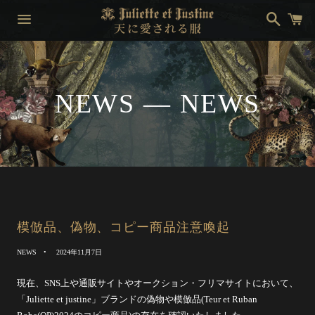
検
カ
索
ー
ト
メ
ニ
ュ
ー
NEWS
— NEWS
模倣品、偽物、コピー商品注意喚起
NEWS
2024年11月7日
現在、SNS上や通販サイトやオークション・
フリマサイトにおいて、
「Juliette et justine」ブランドの偽物や模倣品(Teur et Ruban