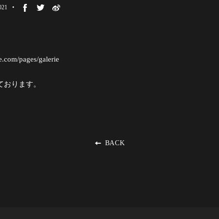
021
ine.com/pages/galerie
ております。
BACK