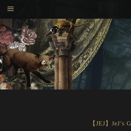
Menu
【JEJ】JeJ’