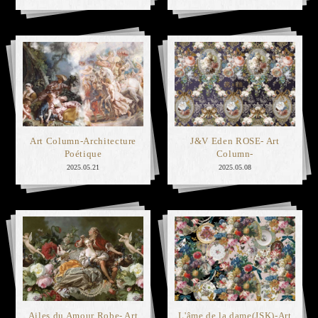
Art Column-Architecture
J&V Eden ROSE- Art
Poétique
Column-
2025.05.21
2025.05.08
Ailes du Amour Robe- Art
L'âme de la dame(JSK)-Art