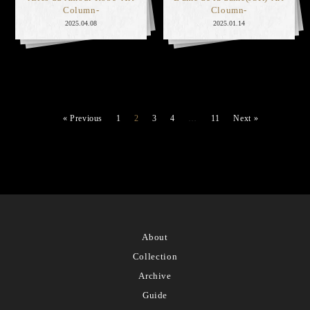
Column-
Cloumn-
2025.04.08
2025.01.14
« Previous
1
2
3
4
…
11
Next »
About
Collection
Archive
Guide